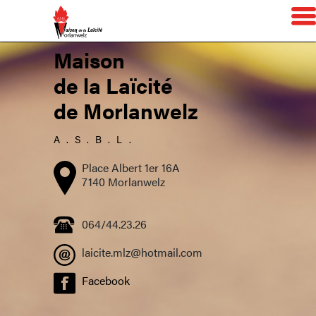
Maison
de la Laïcité
de Morlanwelz
A.S.B.L.
Place Albert 1er 16A
7140 Morlanwelz
064/44.23.26
laicite.mlz@hotmail.com
Facebook